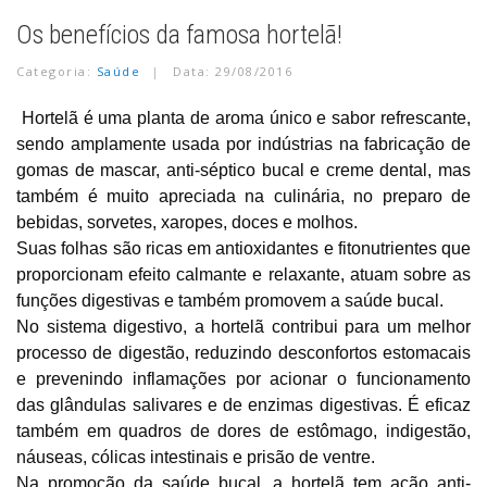
Os benefícios da famosa hortelã!
Categoria:
Saúde
Data: 29/08/2016
Hortelã é uma planta de aroma único e sabor refrescante,
sendo amplamente usada por indústrias na fabricação de
gomas de mascar, anti-séptico bucal e creme dental, mas
também é muito apreciada na culinária, no preparo de
bebidas, sorvetes, xaropes, doces e molhos.
Suas folhas são ricas em antioxidantes e fitonutrientes que
proporcionam efeito calmante e relaxante, atuam sobre as
funções digestivas e também promovem a saúde bucal.
No sistema digestivo, a hortelã contribui para um melhor
processo de digestão
, reduzindo desconfortos estomacais
e prevenindo inflamações por acionar o funcionamento
das glândulas salivares e de enzimas digestivas. É eficaz
também em quadros de dores de estômago, indigestão,
náuseas, cólicas intestinais e prisão de ventre.
Na promoção da saúde bucal, a hortelã tem ação anti-