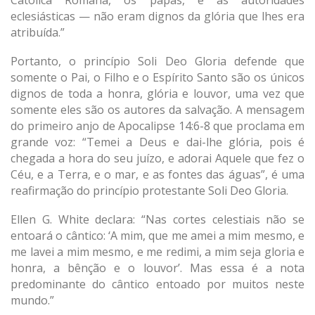
Católica Romana, os papas, e as autoridades
eclesiásticas — não eram dignos da glória que lhes era
atribuída.”
Portanto, o princípio Soli Deo Gloria defende que
somente o Pai, o Filho e o Espírito Santo são os únicos
dignos de toda a honra, glória e louvor, uma vez que
somente eles são os autores da salvação. A mensagem
do primeiro anjo de Apocalipse 14:6-8 que proclama em
grande voz: “Temei a Deus e dai-lhe glória, pois é
chegada a hora do seu juízo, e adorai Aquele que fez o
Céu, e a Terra, e o mar, e as fontes das águas”, é uma
reafirmação do princípio protestante Soli Deo Gloria.
Ellen G. White declara: “Nas cortes celestiais não se
entoará o cântico: ‘A mim, que me amei a mim mesmo, e
me lavei a mim mesmo, e me redimi, a mim seja gloria e
honra, a bênção e o louvor’. Mas essa é a nota
predominante do cântico entoado por muitos neste
mundo.”