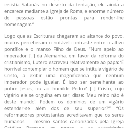
insistia Satanás no deserto da tentação, ele ainda a
encarece mediante a igreja de Roma, e enorme número
de pessoas estão prontas para render-lhe
homenagem.”
Logo que as Escrituras chegaram ao alcance do povo,
muitos perceberam o notável contraste entre o altivo
pontífice e o manso Filho de Deus. “Num apelo ao
imperador [...] da Alemanha, em favor da reforma do
cristianismo, Lutero escreveu relativamente ao papa: ‘É
horrível contemplar o homem que se intitula vigário de
Cristo, a exibir uma magnificência que nenhum
imperador pode igualar. É isso ser semelhante ao
pobre Jesus, ou ao humilde Pedro? [...] Cristo, cujo
vigário ele se orgulha em ser, disse: ‘Meu reino não é
deste mundo’. Podem os domínios de um vigário
estender-se além dos de seu superior?’” “Os
reformadores protestantes acreditavam que os seres
humanos — mesmo santos canonizados pela Igreja