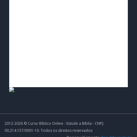
2012-2026 © Curso Bíblico Online - Estude a Bíblia - CNPJ:
00.214.157/0001-10. Todos os direitos reservados