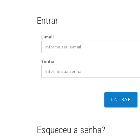
Entrar
E-mail
Senha
Esqueceu a senha?