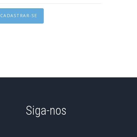
Siga-nos