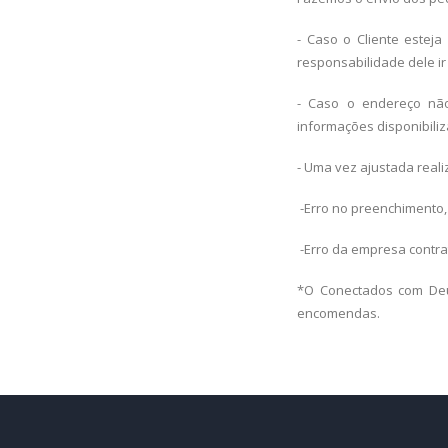
- Caso o Cliente estej
responsabilidade dele i
- Caso o endereço não
informações disponibiliz
- Uma vez ajustada real
-Erro no preenchimento,
-Erro da empresa contra
*O Conectados com Deus
encomendas.