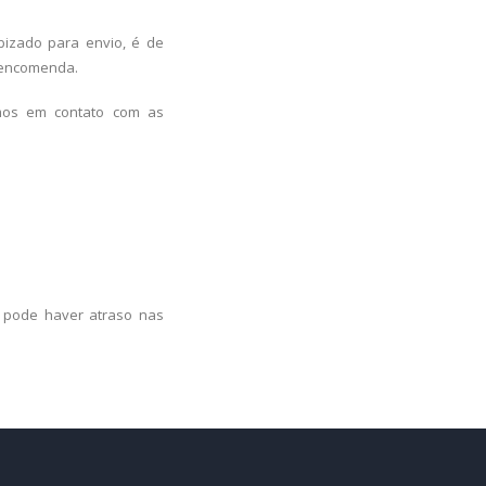
bizado para envio, é de
a encomenda.
emos em contato com as
, pode haver atraso nas