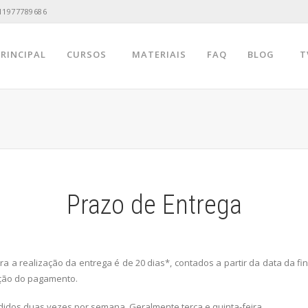
11977789686
PRINCIPAL
CURSOS
MATERIAIS
FAQ
BLOG
T
Prazo de Entrega
a a realização da entrega é de 20 dias*, contados a partir da data da f
ção do pagamento.
idos duas vezes por semana. Geralmente terça e quinta-feira.