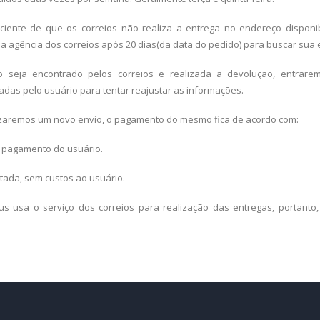
a ciente de que os correios não realiza a entrega no endereço disponi
r a agência dos correios após 20 dias(da data do pedido) para buscar su
 seja encontrado pelos correios e realizada a devolução, entrar
adas pelo usuário para tentar reajustar as informações.
izaremos um novo envio, o pagamento do mesmo fica de acordo com:
 pagamento do usuário.
tada, sem custos ao usuário.
 usa o serviço dos correios para realização das entregas, portanto