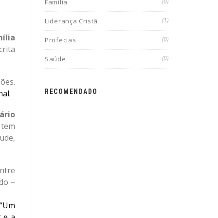
(0)
Família
(1)
Liderança Cristã
ília
(0)
Profecias
crita
(0)
Saúde
ões.
RECOMENDADO
nal.
ário
 tem
ude,
ntre
ado –
 “Um
 e a