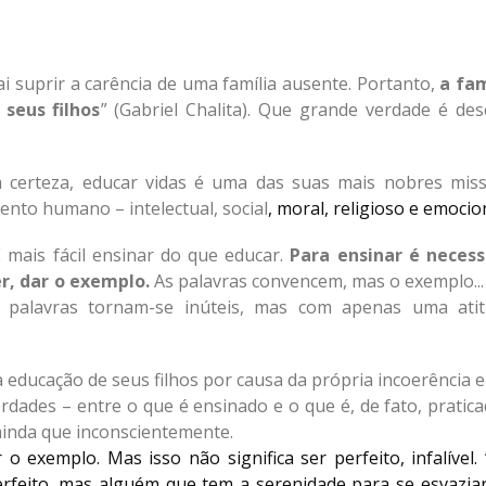
i suprir a carência de uma família ausente. Portanto,
a fam
seus filhos
” (Gabriel Chalita). Que grande verdade é des
m certeza, educar vidas é uma das suas mais nobres miss
ento humano – intelectual, social
, moral, religioso e emocio
 mais fácil ensinar do que educar.
Para ensinar é necess
er, dar o exemplo.
As palavras convencem, mas o exemplo...
s palavras tornam-se inúteis, mas com apenas uma atit
educação de seus filhos por causa da própria incoerência e
erdades – entre o que é ensinado e o que é, de fato, pratic
, ainda que inconscientemente.
 exemplo. Mas isso não significa ser perfeito, infalível.
feito, mas alguém que tem a serenidade para se esvaziar