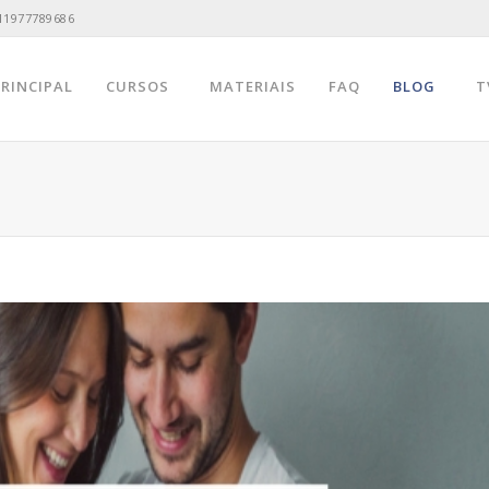
11977789686
PRINCIPAL
CURSOS
MATERIAIS
FAQ
BLOG
T