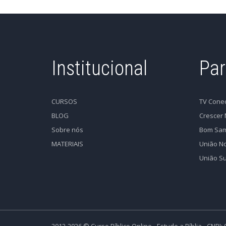
Institucional
Par
CURSOS
TV Cone
BLOG
Crescer 
Sobre nós
Bom Sam
MATERIAIS
União No
União Su