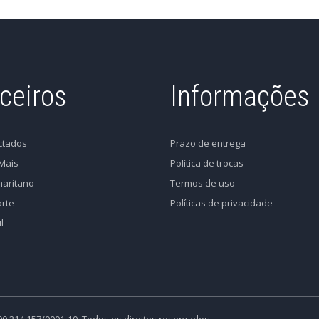
ceiros
Informações
ctados
Prazo de entrega
Mais
Política de trocas
aritano
Termos de uso
rte
Políticas de privacidade
l