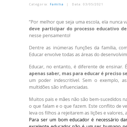
Categoria:
Família
Data: 03/05/2021
“Por melhor que seja uma escola, ela nunca va
deve participar do processo educativo de 
nesse pensamento!
Dentre as inúmeras funções da família, co
Educar envolve todas as áreas do desenvolvim
Educar, no entanto, é diferente de ensinar.
É
apenas saber, mas para educar é preciso s
um poder indescritível. Sem o exemplo, a
multidões são influenciadas.
Muitos pais e mães não são bem-sucedidos na 
o que falam e o que fazem. Este conflito de v
leva os filhos a rejeitarem as lições e valores
Para ser um bom educador é necessário dar o
excelente educador não é um ser humano per